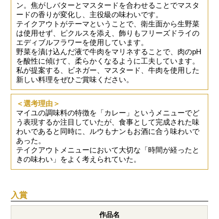
ン。焦がしバターとマスタードを合わせることでマスタ
ードの香りが変化し、主役級の味わいです。
テイクアウトがテーマということで、衛生面から生野菜
は使用せず、ピクルスを添え、飾りもフリーズドライの
エディブルフラワーを使用しています。
野菜を漬け込んだ液で牛肉をマリネすることで、肉のpH
を酸性に傾けて、柔らかくなるように工夫しています。
私が提案する、ビネガー、マスタード、牛肉を使用した
新しい料理をぜひご賞味ください。
＜選考理由＞
マイユの調味料の特徴を「カレー」というメニューでど
う表現するか注目していたが、食事として完成された味
わいであると同時に、ルウもナンもお酒に合う味わいで
あった。
テイクアウトメニューにおいて大切な「時間が経ったと
きの味わい」をよく考えられていた。
入賞
作品名