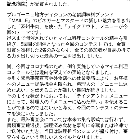
記念病院）
が受賞されました。
ブルゴーニュ地方ディジョンの老舗調味料ブランド
「MAILLE」のビネガーとマスタードの新しい魅力を引き出
した「豪州牛肉」を使った「テイクアウト」メニューが今
回のテーマです。
従来まで開催されていたマイユ料理コンクールの精神を引
継ぎ、9回目の開催となった今回のコンテストでは、金賞・
銀賞を獲得した2名のみならず、全ての参加者が自身の持て
る力を出し切った最高の一品を提出しました。
尚、今回はコロナ禍のため、例年実施しているマイユ料理
コンクールとは趣向を変えての実施となりました。
長引く緊急事態宣言や外食店への休業要請により、お客様
へのメニュー提供機会も限られ、料理人の「メニューに込
めた思い」を伝えることが難しい期間が続きました。
そのような状況下においても、「テイクアウト」メニュー
によって、料理人の「メニューに込めた思い」を伝えるこ
とができるのではないかと考え、今回のコンテストのテー
マを決定いたしました。
また、最終審査会については本来の集合形式では行わず、
書類審査通過後、調理済み食材を事前に冷蔵または冷凍で
ご送付いただき、当日は調理担当のシェフが盛り付け、審
査をするという新しいスタイルとなりました。