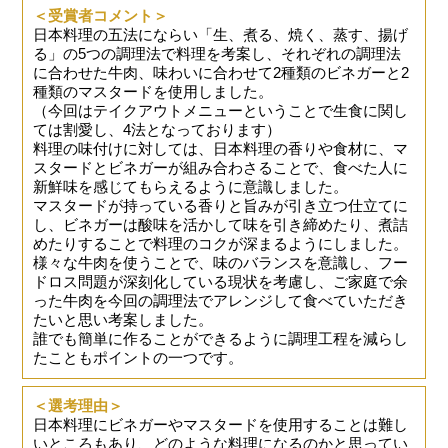
＜受賞者コメント＞
日本料理の五法にならい「生、煮る、焼く、蒸す、揚げ
る」の5つの調理法で料理を考案し、それぞれの調理法
に合わせた牛肉、味わいに合わせて2種類のビネガーと2
種類のマスタードを使用しました。
（今回はテイクアウトメニューということで生食に関し
ては割愛し、4法となっております）
料理の味付けに対しては、日本料理の香りや食材に、マ
スタードとビネガーが組み合わさることで、食べた人に
新鮮味を感じてもらえるように意識しました。
マスタードが持っている香りと旨みが引き立つ仕立てに
し、ビネガーは酸味を活かして味を引き締めたり、煮詰
めたりすることで料理のコクが深まるようにしました。
様々な牛肉を使うことで、味のバランスを意識し、フー
ドロス問題が深刻化している現状を考慮し、ご家庭で余
った牛肉を今回の調理法でアレンジして食べていただき
たいと思い考案しました。
誰でも簡単に作ることができるように調理工程を減らし
たこともポイントの一つです。
＜選考理由＞
日本料理にビネガーやマスタードを使用することは難し
いところもあり、どのような料理になるのかと思ってい