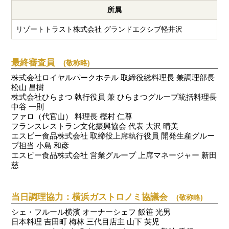
所属
リゾートトラスト株式会社 グランドエクシブ軽井沢
最終審査員
(敬称略)
株式会社ロイヤルパークホテル 取締役総料理長 兼調理部長
松山 昌樹
株式会社ひらまつ 執行役員 兼 ひらまつグループ統括料理長
中谷 一則
ファロ（代官山） 料理長 樫村 仁尊
フランスレストラン文化振興協会 代表 大沢 晴美
エスビー食品株式会社 取締役上席執行役員 開発生産グルー
プ担当 小島 和彦
エスビー食品株式会社 営業グループ 上席マネージャー 新田
慈
当日調理協力：横浜ガストロノミ協議会
(敬称略)
シェ・フルール横濱 オーナーシェフ 飯笹 光男
日本料理 吉田町 梅林 三代目店主 山下 英児