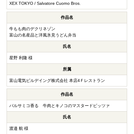
XEX TOKYO / Salvatore Cuomo Bros.
作品名
牛もも肉のデクリネゾン
富山の名産品と洋風氷見うどん弁当
氏名
星野 利隆 様
所属
富山電気ビルデイング株式会社 本店4Ｆレストラン
作品名
バルサミコ香る 牛肉とキノコのマスタードピッツァ
氏名
渡邉 航 様