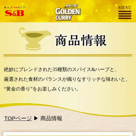
絶妙にブレンドされた35種類のスパイス&ハーブと、
厳選された食材のバランスが織りなすリッチな味わいと、
“黄金の香り”をお楽しみください。
TOPページ
▶ 商品情報
時代の味の「まん中」を作り続けてきた
JAPANカレーの王道。