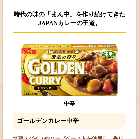
中辛
ゴールデンカレー中辛
焙煎スパイスやハーブペーストを使用し、香り
を引き立たせ、スパイスやハーブによる味の厚
みやコク深さを表現しました。
大人も満足できる甘口