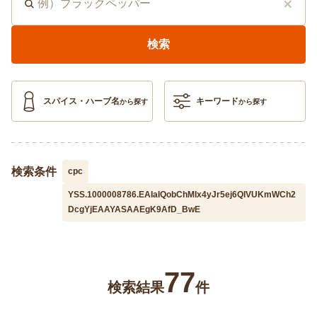
閉じる
検索キーワード
検索
スパイス・ハーブ名
キーワード
から探す
から探す
検索条件
cpc
YSS.1000008786.EAIaIQobChMIx4yJr5ej6QIVUKmWCh2
DcgYjEAAYASAAEgK9AfD_BwE
77
検索結果
件