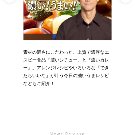
理の下
素材の濃さにこだわった、上質で濃厚なエ
時短・
い岩
スビー食品『濃いシチュー』と『濃いカレ
がもっ
ズニン
ー』。アレンジレシピやいろいろな「でき
のライ
たらいいな」が叶う今日の濃いうまレシピ
します
などもご紹介！
News Release