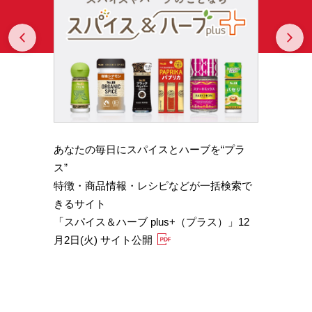
Prev
N
あなたの毎日にスパイスとハーブを“プラ
スパイ
b GA
ス”
やかな
特徴・商品情報・レシピなどが一括検索で
機能性
きるサイト
定）
「スパイス＆ハーブ plus+（プラス）」12
「サフ
月2日(火) サイト公開
むくみ
「ブラ
糖値サ