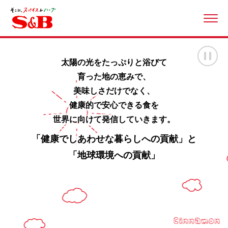
ME
画
太陽の光をたっぷりと浴びて
育った地の恵みで、
美味しさだけでなく、
健康的で安心できる食を
世界に向けて発信していきます。
「健康でしあわせな暮らしへの貢献」と
「地球環境への貢献」