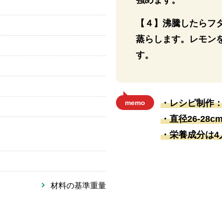
【４】沸騰したらフタ
蒸らします。レモン
す。
・レシピ制作
memo
・直径26-2
・栄養成分は4
材料の基準重量