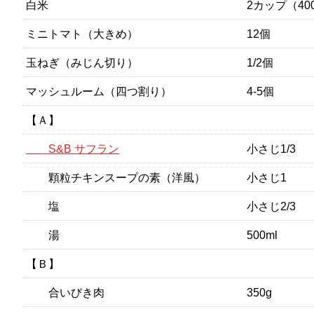
白米
2カップ（40
ミニトマト（大きめ）
12個
玉ねぎ（みじん切り）
1/2個
マッシュルーム（四つ割り）
4-5個
【Ａ】
S&B サフラン
小さじ1/3
顆粒チキンスープの素（洋風）
小さじ1
塩
小さじ2/3
湯
500ml
【Ｂ】
合いびき肉
350g