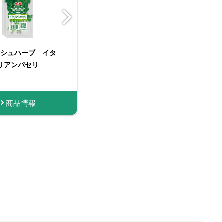
ッシュハーブ イタ
GANIC SPICE 袋
ORGANIC SPICE 有
フレッシュハーブ イタ
テーブルコショー 50g
ORGANIC SPICE 袋
リアンパセリ
入り有機コショー
機サフラン（ホール）
リアンパセリ 小袋
入り有機サフラン（ホー
ル）
情報
商品情報
商品情報
購入する
購入する
商品情報
商品情報
商品情報
購入する
購入す