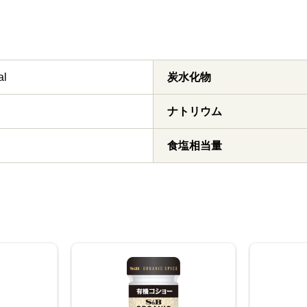
al
炭水化物
ナトリウム
食塩相当量