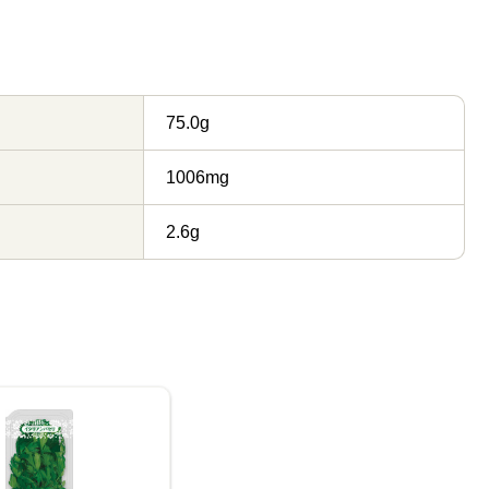
75.0g
1006mg
2.6g