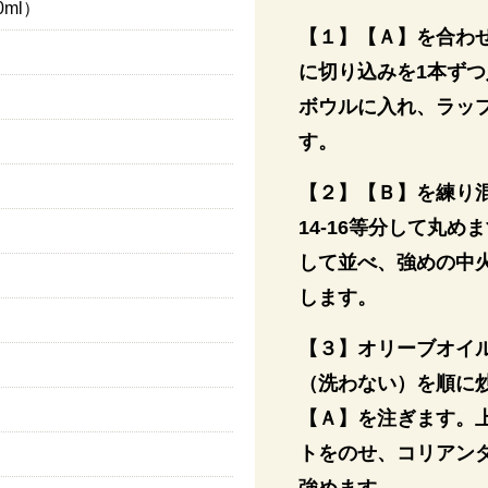
0ml）
【１】【Ａ】を合わ
に切り込みを1本ず
ボウルに入れ、ラップ
す。
【２】【Ｂ】を練り
14-16等分して丸
して並べ、強めの中火
します。
【３】オリーブオイ
（洗わない）を順に
【Ａ】を注ぎます。
トをのせ、コリアンダ
強めます。