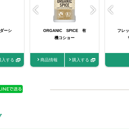
ショ
ダーシ
りサフラン
（苗） イタリアンパセ
ORGANIC SPICE 有
FAUCHON サフラン
フレ
OR
機コショー
リ
入する
購入する
購入する
商品情報
商品情報
商品情報
購入する
購入する
商品
ブ