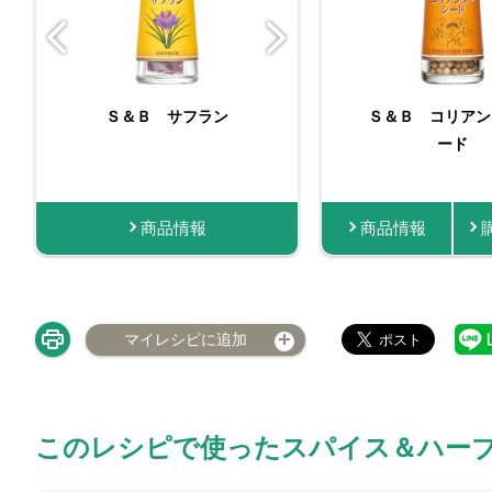
Ｓ＆Ｂ サフラン
マイチョイス コ
Ｓ＆Ｂ コリアン
Ｓ＆Ｂ 袋入
ー 13g
ード
商品情報
商品情報
商品情報
商品情報
購
マイレシピに追加
このレシピで使ったスパイス＆ハー