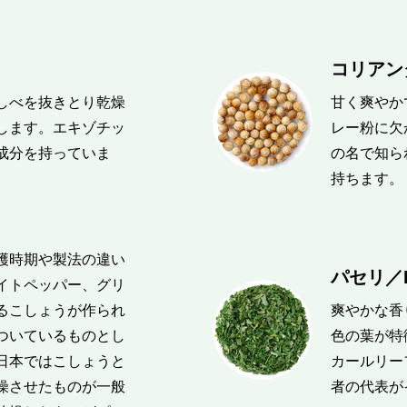
コリアンダ
しべを抜きとり乾燥
甘く爽やか
します。エキゾチッ
レー粉に欠
成分を持っていま
の名で知ら
持ちます。
穫時期や製法の違い
パセリ／Pa
イトペッパー、グリ
るこしょうが作られ
爽やかな香
ついているものとし
色の葉が特
日本ではこしょうと
カールリー
燥させたものが一般
者の代表が