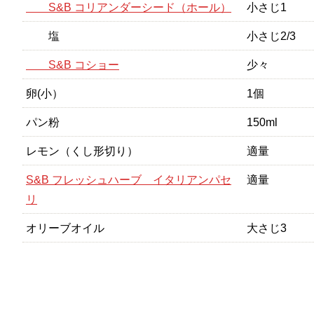
S&B コリアンダーシード（ホール）
小さじ1
塩
小さじ2/3
S&B コショー
少々
卵(小）
1個
パン粉
150ml
レモン（くし形切り）
適量
S&B フレッシュハーブ イタリアンパセ
適量
リ
オリーブオイル
大さじ3