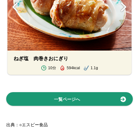
ねぎ塩 肉巻きおにぎり
10分
594kcal
1.1g
一覧ページへ
出典：○エスビー食品