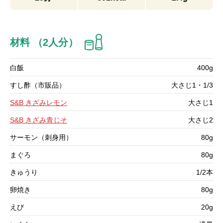
材料 （2人分）
白飯
400g
すし酢（市販品）
大さじ1・1/3
S&B きざみレモン
大さじ1
S&B きざみ青じそ
大さじ2
サーモン（刺身用）
80g
まぐろ
80g
きゅうり
1/2本
卵焼き
80g
えび
20g