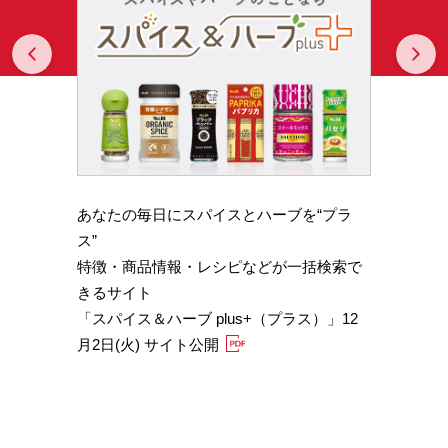
Prev
N
あなたの毎日にスパイスとハーブを“プラ
スパイ
b GA
ス”
やかな
特徴・商品情報・レシピなどが一括検索で
機能性
きるサイト
定）
「スパイス＆ハーブ plus+（プラス）」12
「サフ
月2日(火) サイト公開
むくみ
「ブラ
糖値サ