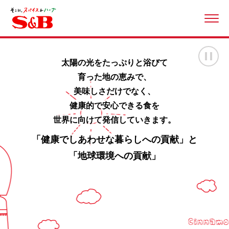
ME
画
太陽の光をたっぷりと浴びて
育った地の恵みで、
美味しさだけでなく、
健康的で安心できる食を
世界に向けて発信していきます。
「健康でしあわせな暮らしへの貢献」と
「地球環境への貢献」