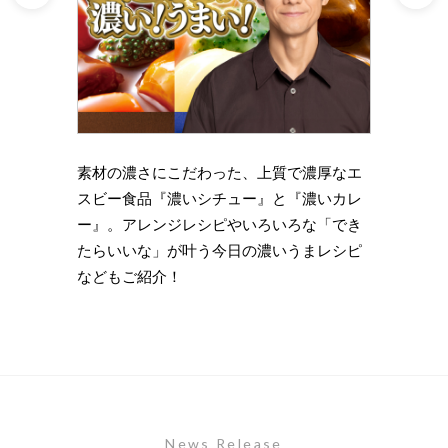
理の下
素材の濃さにこだわった、上質で濃厚なエ
時短・
い岩
スビー食品『濃いシチュー』と『濃いカレ
がもっ
ズニン
ー』。アレンジレシピやいろいろな「でき
のライ
たらいいな」が叶う今日の濃いうまレシピ
します
などもご紹介！
News Release