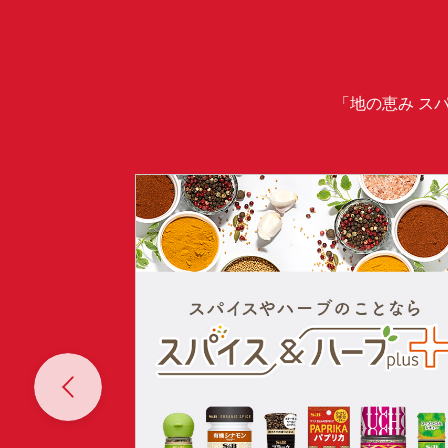
「地の恵み ス
Prev