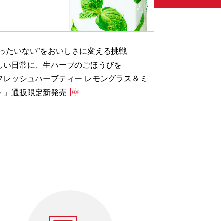
もったいない”をおいしさに変える挑戦
健康的な食生
しい日常に、生ハーブのごほうびを
特設サイト「
フレッシュハーブティー レモングラス＆ミ
塩」 7月28日
ト」通販限定新発売