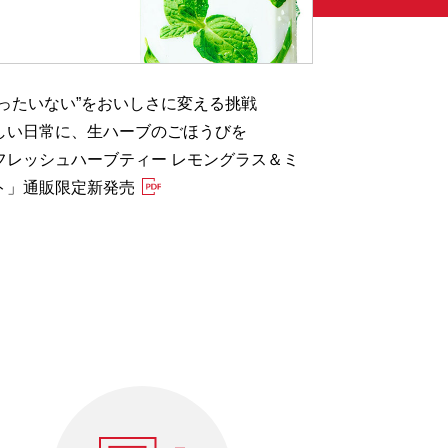
もったいない”をおいしさに変える挑戦
健康的な食生
しい日常に、生ハーブのごほうびを
特設サイト「
フレッシュハーブティー レモングラス＆ミ
塩」 7月28日
ト」通販限定新発売