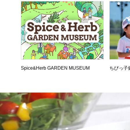
Spice&Herb GARDEN MUSEUM
ちびっ子