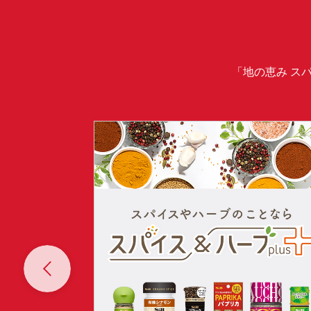
「地の恵み ス
Prev