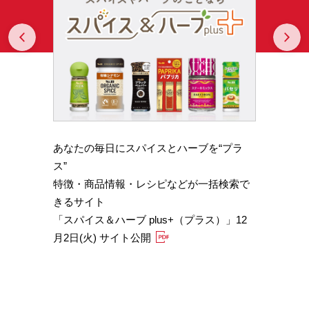
Prev
N
あなたの毎日にスパイスとハーブを“プラ
スパイ
b GA
ス”
やかな
特徴・商品情報・レシピなどが一括検索で
機能性
きるサイト
定）
「スパイス＆ハーブ plus+（プラス）」12
「サフ
月2日(火) サイト公開
むくみ
「ブラ
糖値サ