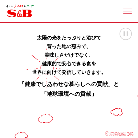
ME
画
太陽の光をたっぷりと浴びて
育った地の恵みで、
美味しさだけでなく、
健康的で安心できる食を
世界に向けて発信していきます。
「健康でしあわせな暮らしへの貢献」と
「地球環境への貢献」