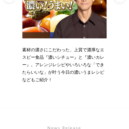
理の下
素材の濃さにこだわった、上質で濃厚なエ
時短・
い岩
スビー食品『濃いシチュー』と『濃いカレ
がもっ
ズニン
ー』。アレンジレシピやいろいろな「でき
のライ
たらいいな」が叶う今日の濃いうまレシピ
します
などもご紹介！
News Release