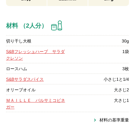
材料 （2人分）
切り干し大根
30g
S&Bフレッシュハーブ サラダ
1袋
クレソン
ロースハム
3枚
S&Bサラダスパイス
小さじ1と1/4
オリーブオイル
大さじ2
ＭＡＩＬＬＥ バルサミコビネ
大さじ1
ガー
材料の基準重量