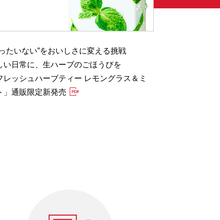
もったいない”をおいしさに変える挑戦
健康的な食生
しい日常に、生ハーブのごほうびを
特設サイト「
フレッシュハーブティー レモングラス＆ミ
塩」 7月28日
ト」通販限定新発売