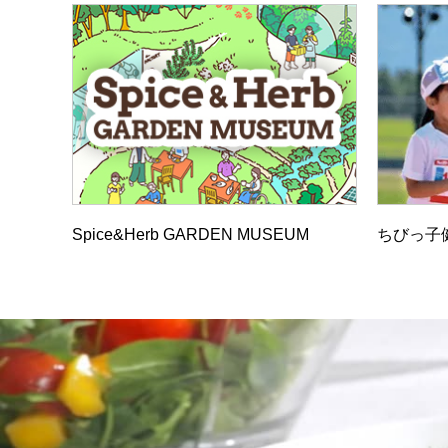
Spice&Herb GARDEN MUSEUM
ちびっ子