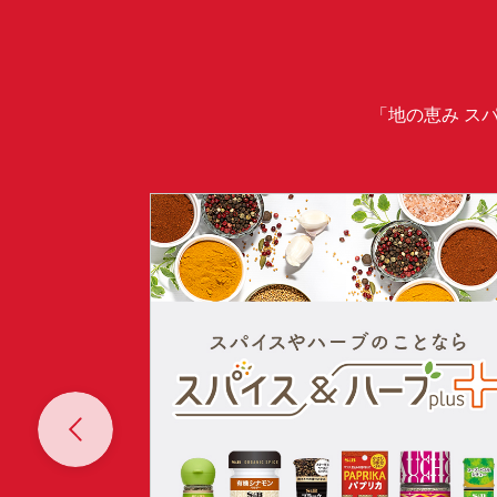
「地の恵み ス
Prev