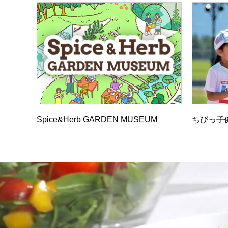
Spice&Herb GARDEN MUSEUM
ちびっ子