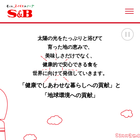
ME
画
太陽の光をたっぷりと浴びて
育った地の恵みで、
美味しさだけでなく、
健康的で安心できる食を
世界に向けて発信していきます。
「健康でしあわせな暮らしへの貢献」と
「地球環境への貢献」