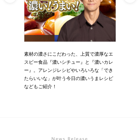
理の下
素材の濃さにこだわった、上質で濃厚なエ
時短・
い岩
スビー食品『濃いシチュー』と『濃いカレ
がもっ
ズニン
ー』。アレンジレシピやいろいろな「でき
のライ
たらいいな」が叶う今日の濃いうまレシピ
します
などもご紹介！
News Release