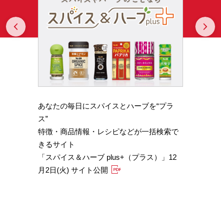
Prev
N
あなたの毎日にスパイスとハーブを“プラ
スパイ
b GA
ス”
やかな
特徴・商品情報・レシピなどが一括検索で
機能性
きるサイト
定）
「スパイス＆ハーブ plus+（プラス）」12
「サフ
月2日(火) サイト公開
むくみ
「ブラ
糖値サ