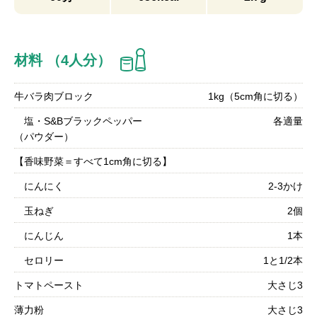
材料 （4人分）
牛バラ肉ブロック
1kg（5cm角に切る）
塩・S&Bブラックペッパー
各適量
（パウダー）
【香味野菜＝すべて1cm角に切る】
にんにく
2-3かけ
玉ねぎ
2個
にんじん
1本
セロリー
1と1/2本
トマトペースト
大さじ3
薄力粉
大さじ3