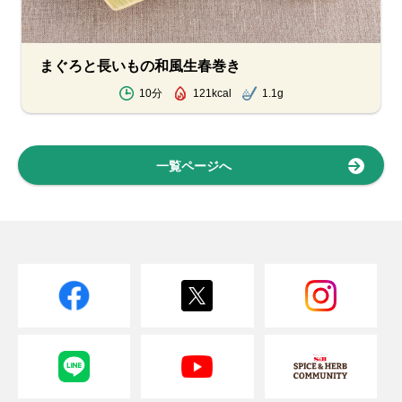
まぐろと長いもの和風生春巻き
10分
121kcal
1.1g
一覧ページへ