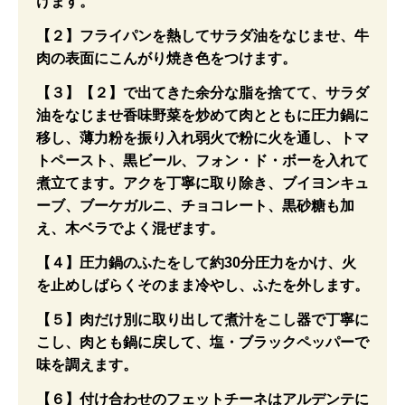
けます。
【２】フライパンを熱してサラダ油をなじませ、牛
肉の表面にこんがり焼き色をつけます。
【３】【２】で出てきた余分な脂を捨てて、サラダ
油をなじませ香味野菜を炒めて肉とともに圧力鍋に
移し、薄力粉を振り入れ弱火で粉に火を通し、トマ
トペースト、黒ビール、フォン・ド・ボーを入れて
煮立てます。アクを丁寧に取り除き、ブイヨンキュ
ーブ、ブーケガルニ、チョコレート、黒砂糖も加
え、木ベラでよく混ぜます。
【４】圧力鍋のふたをして約30分圧力をかけ、火
を止めしばらくそのまま冷やし、ふたを外します。
【５】肉だけ別に取り出して煮汁をこし器で丁寧に
こし、肉とも鍋に戻して、塩・ブラックペッパーで
味を調えます。
【６】付け合わせのフェットチーネはアルデンテに