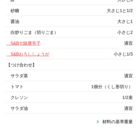
砂糖
大さじ1と1/2
醤油
大さじ1
白炒りごま（切りごま）
小さじ2
S&B七味唐辛子
適宜
S&Bおろししょうが
小さじ1/3
【つけ合わせ】
サラダ菜
適宜
トマト
1個分（くし形切り）
クレソン
1/2束
サラダ油
適宜
材料の基準重量