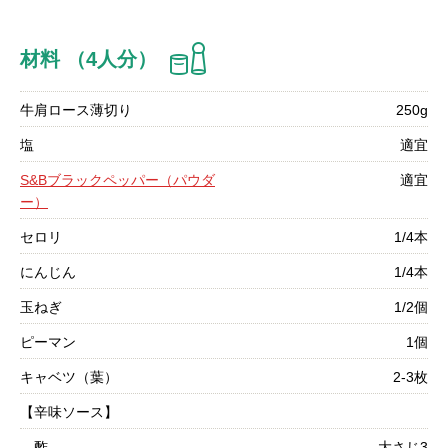
材料 （4人分）
牛肩ロース薄切り
250g
塩
適宜
S&Bブラックペッパー（パウダ
適宜
ー）
セロリ
1/4本
にんじん
1/4本
玉ねぎ
1/2個
ピーマン
1個
キャベツ（葉）
2-3枚
【辛味ソース】
酢
大さじ3