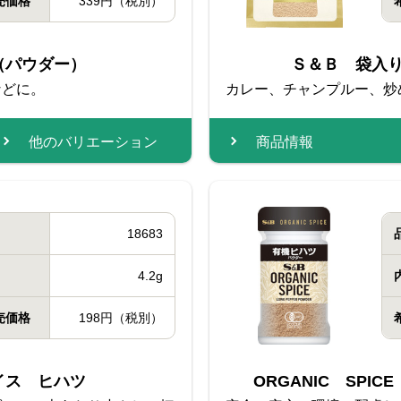
売価格
339円（税別）
（パウダー）
Ｓ＆Ｂ 袋入
などに。
カレー、チャンプルー、炒
他のバリエーション
商品情報
18683
4.2g
売価格
198円（税別）
イス ヒハツ
ORGANIC SPI