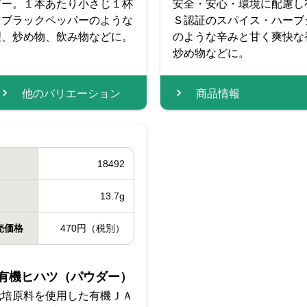
ダー。１本あたり小さじ１杯
安全・安心・環境に配慮し
。ブラックペッパーのような
Ｓ認証のスパイス・ハーブ
理、炒め物、飲み物などに。
のような辛みと甘く爽快な
炒め物などに。
他のバリエーション
商品情報
18492
13.7g
売価格
470円（税別）
入り有機ヒハツ（パウダー）
栽培原料を使用した有機ＪＡ