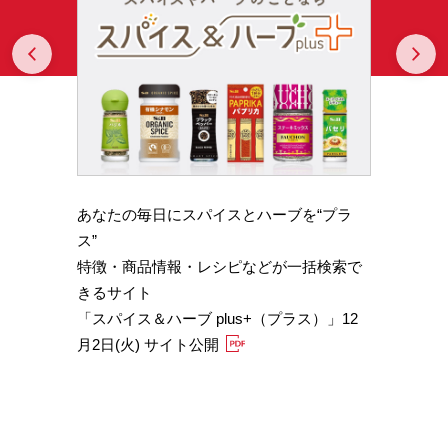
Prev
N
あなたの毎日にスパイスとハーブを“プラ
スパイ
b GA
ス”
やかな
特徴・商品情報・レシピなどが一括検索で
機能性
きるサイト
定）
「スパイス＆ハーブ plus+（プラス）」12
「サフ
月2日(火) サイト公開
むくみ
「ブラ
糖値サ