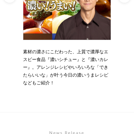
理の下
素材の濃さにこだわった、上質で濃厚なエ
時短・
い岩
スビー食品『濃いシチュー』と『濃いカレ
がもっ
ズニン
ー』。アレンジレシピやいろいろな「でき
のライ
たらいいな」が叶う今日の濃いうまレシピ
します
などもご紹介！
News Release