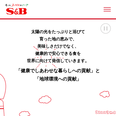
ME
画
太陽の光をたっぷりと浴びて
育った地の恵みで、
美味しさだけでなく、
健康的で安心できる食を
世界に向けて発信していきます。
「健康でしあわせな暮らしへの貢献」と
「地球環境への貢献」