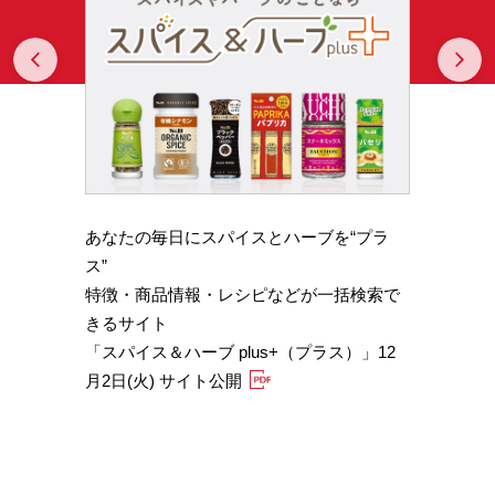
Prev
N
あなたの毎日にスパイスとハーブを“プラ
スパイ
b GA
ス”
やかな
特徴・商品情報・レシピなどが一括検索で
機能性
きるサイト
定）
「スパイス＆ハーブ plus+（プラス）」12
「サフ
月2日(火) サイト公開
むくみ
「ブラ
糖値サ