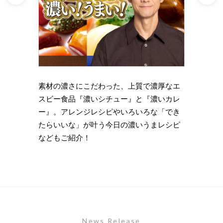
理の下
素材の濃さにこだわった、上質で濃厚なエ
時短・
い岩
スビー食品『濃いシチュー』と『濃いカレ
がもっ
ズニン
ー』。アレンジレシピやいろいろな「でき
のライ
たらいいな」が叶う今日の濃いうまレシピ
します
などもご紹介！
News Release