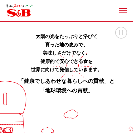
ME
画
太陽の光をたっぷりと浴びて
育った地の恵みで、
美味しさだけでなく、
健康的で安心できる食を
世界に向けて発信していきます。
「健康でしあわせな暮らしへの貢献」と
「地球環境への貢献」