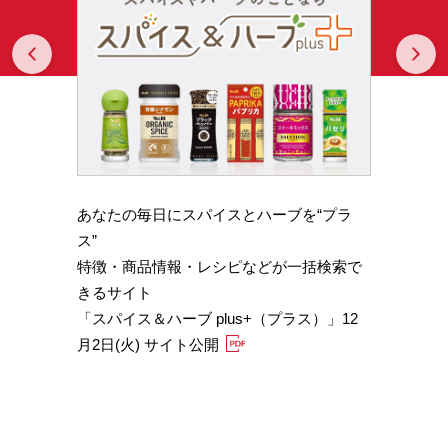
Prev
N
あなたの毎日にスパイスとハーブを“プラ
スパイ
b GA
ス”
やかな
特徴・商品情報・レシピなどが一括検索で
機能性
きるサイト
定）
「スパイス＆ハーブ plus+（プラス）」12
「サフ
月2日(火) サイト公開
むくみ
「ブラ
糖値サ