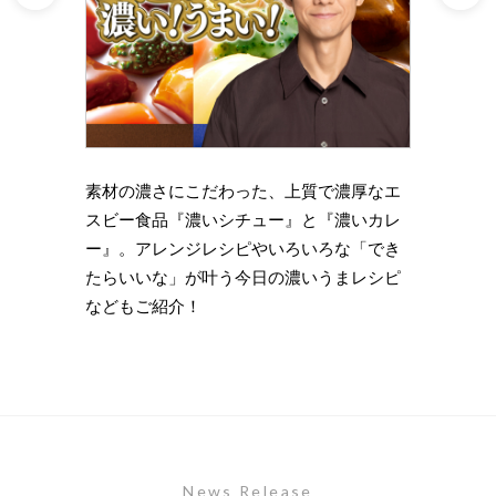
理の下
素材の濃さにこだわった、上質で濃厚なエ
時短・
い岩
スビー食品『濃いシチュー』と『濃いカレ
がもっ
ズニン
ー』。アレンジレシピやいろいろな「でき
のライ
たらいいな」が叶う今日の濃いうまレシピ
します
などもご紹介！
News Release