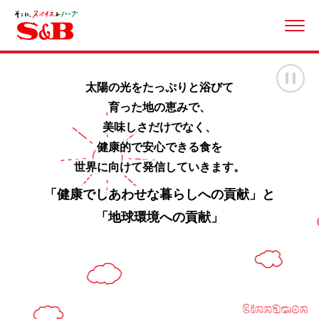
ME
画
太陽の光をたっぷりと浴びて
育った地の恵みで、
美味しさだけでなく、
健康的で安心できる食を
世界に向けて発信していきます。
「健康でしあわせな暮らしへの貢献」と
「地球環境への貢献」