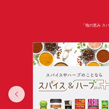
「地の恵み ス
Prev