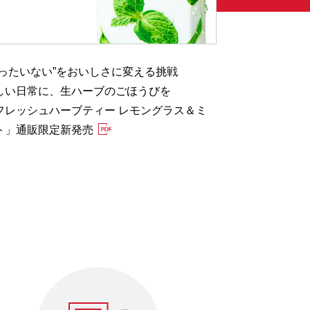
もったいない”をおいしさに変える挑戦
健康的な食生
しい日常に、生ハーブのごほうびを
特設サイト「
フレッシュハーブティー レモングラス＆ミ
塩」 7月28日
ト」通販限定新発売