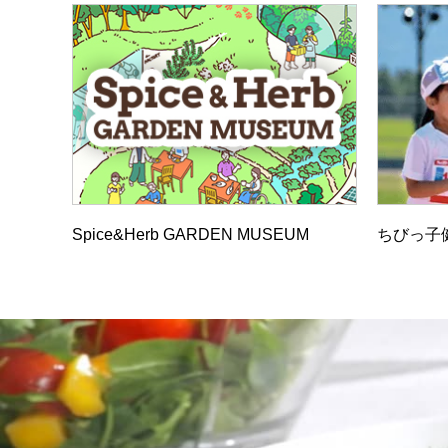
Spice&Herb GARDEN MUSEUM
ちびっ子