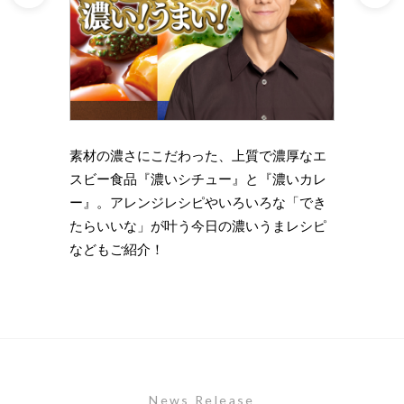
理の下
素材の濃さにこだわった、上質で濃厚なエ
時短・
い岩
スビー食品『濃いシチュー』と『濃いカレ
がもっ
ズニン
ー』。アレンジレシピやいろいろな「でき
のライ
たらいいな」が叶う今日の濃いうまレシピ
します
などもご紹介！
News Release