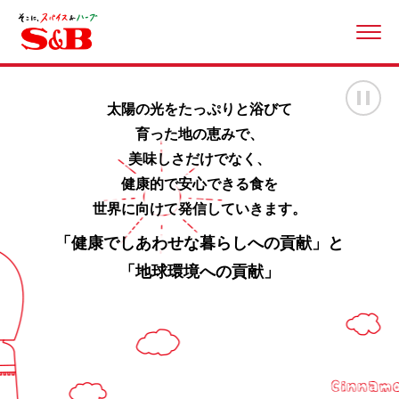
ME
画
太陽の光をたっぷりと浴びて
育った地の恵みで、
美味しさだけでなく、
健康的で安心できる食を
世界に向けて発信していきます。
「健康でしあわせな暮らしへの貢献」と
「地球環境への貢献」