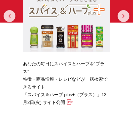
Prev
N
あなたの毎日にスパイスとハーブを“プラ
スパイ
b GA
ス”
やかな
特徴・商品情報・レシピなどが一括検索で
機能性
きるサイト
定）
「スパイス＆ハーブ plus+（プラス）」12
「サフ
月2日(火) サイト公開
むくみ
「ブラ
糖値サ