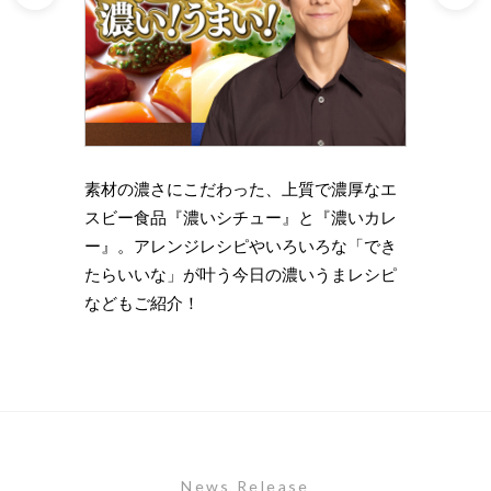
理の下
素材の濃さにこだわった、上質で濃厚なエ
時短・
い岩
スビー食品『濃いシチュー』と『濃いカレ
がもっ
ズニン
ー』。アレンジレシピやいろいろな「でき
のライ
たらいいな」が叶う今日の濃いうまレシピ
します
などもご紹介！
News Release