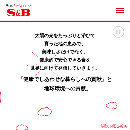
ME
画
太陽の光をたっぷりと浴びて
育った地の恵みで、
美味しさだけでなく、
健康的で安心できる食を
世界に向けて発信していきます。
「健康でしあわせな暮らしへの貢献」と
「地球環境への貢献」