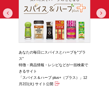
Prev
N
あなたの毎日にスパイスとハーブを“プラ
スパイ
b GA
ス”
やかな
特徴・商品情報・レシピなどが一括検索で
機能性
きるサイト
定）
「スパイス＆ハーブ plus+（プラス）」12
「サフ
月2日(火) サイト公開
むくみ
「ブラ
糖値サ