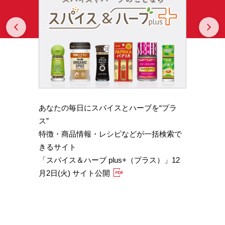
Prev
N
あなたの毎日にスパイスとハーブを“プラ
スパイ
b GA
ス”
やかな
特徴・商品情報・レシピなどが一括検索で
機能性
きるサイト
定）
「スパイス＆ハーブ plus+（プラス）」12
「サフ
月2日(火) サイト公開
むくみ
「ブラ
糖値サ