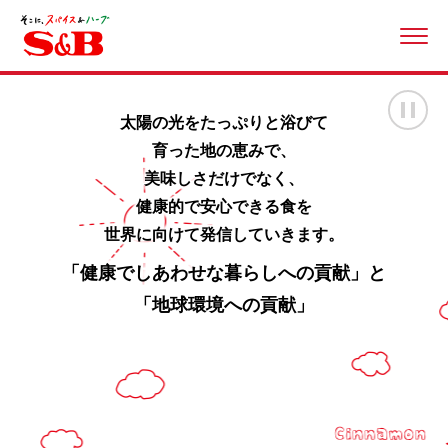
ME
画
太陽の光をたっぷりと浴びて
育った地の恵みで、
美味しさだけでなく、
健康的で安心できる食を
世界に向けて発信していきます。
「健康でしあわせな暮らしへの貢献」と
「地球環境への貢献」