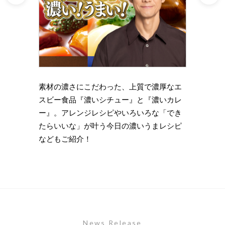
理の下
素材の濃さにこだわった、上質で濃厚なエ
時短・
い岩
スビー食品『濃いシチュー』と『濃いカレ
がもっ
ズニン
ー』。アレンジレシピやいろいろな「でき
のライ
たらいいな」が叶う今日の濃いうまレシピ
します
などもご紹介！
News Release