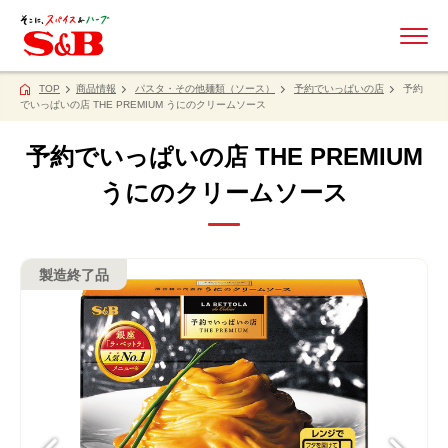
ME
TOP
商品情報
パスタ・その他麺類（ソース）
予約でいっぱいの店
予約
でいっぱいの店 THE PREMIUM うにのクリームソース
予約でいっぱいの店 THE PREMIUM
うにのクリームソース
製造終了品