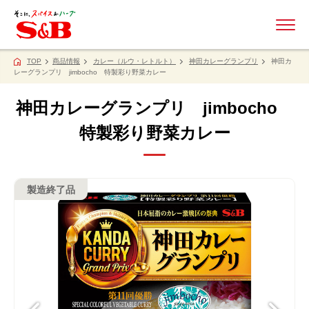
ME
TOP
商品情報
カレー（ルウ・レトルト）
神田カレーグランプリ
神田カ
レーグランプリ jimbocho 特製彩り野菜カレー
神田カレーグランプリ jimbocho
特製彩り野菜カレー
製造終了品