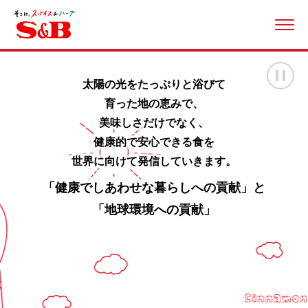
ME
画
太陽の光をたっぷりと浴びて
育った地の恵みで、
美味しさだけでなく、
健康的で安心できる食を
世界に向けて発信していきます。
「健康でしあわせな暮らしへの貢献」と
「地球環境への貢献」