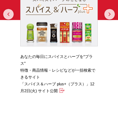
Prev
N
あなたの毎日にスパイスとハーブを“プラ
スパイ
b GA
ス”
やかな
特徴・商品情報・レシピなどが一括検索で
機能性
きるサイト
定）
「スパイス＆ハーブ plus+（プラス）」12
「サフ
月2日(火) サイト公開
むくみ
「ブラ
糖値サ