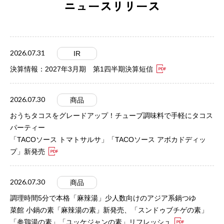
ニュースリリース
2026.07.31
IR
決算情報：2027年3月期 第1四半期決算短信
2026.07.30
商品
おうちタコスをグレードアップ！チューブ調味料で手軽にタコス
パーティー
「TACOソース トマトサルサ」「TACOソース アボカドディッ
プ」新発売
2026.07.30
商品
調理時間5分で本格「麻辣湯」少人数向けのアジア系鍋つゆ
菜館 小鍋の素「麻辣湯の素」新発売、「スンドゥブチゲの素」
「参鶏湯の素」「ユッケジャンの素」リフレッシュ