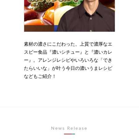
理の下
素材の濃さにこだわった、上質で濃厚なエ
時短・
い岩
スビー食品『濃いシチュー』と『濃いカレ
がもっ
ズニン
ー』。アレンジレシピやいろいろな「でき
のライ
たらいいな」が叶う今日の濃いうまレシピ
します
などもご紹介！
News Release