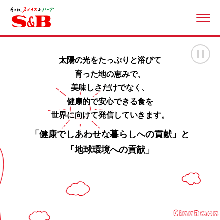
ME
画
太陽の光をたっぷりと浴びて
育った地の恵みで、
美味しさだけでなく、
健康的で安心できる食を
世界に向けて発信していきます。
「健康でしあわせな暮らしへの貢献」と
「地球環境への貢献」