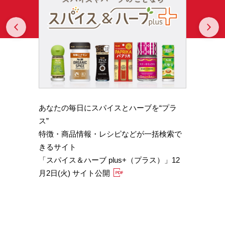
Prev
N
あなたの毎日にスパイスとハーブを“プラ
スパイ
b GA
ス”
やかな
特徴・商品情報・レシピなどが一括検索で
機能性
きるサイト
定）
「スパイス＆ハーブ plus+（プラス）」12
「サフ
月2日(火) サイト公開
むくみ
「ブラ
糖値サ