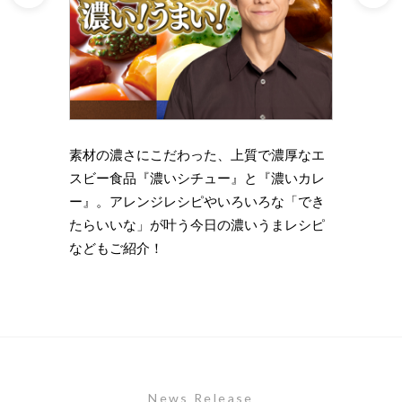
理の下
素材の濃さにこだわった、上質で濃厚なエ
時短・
い岩
スビー食品『濃いシチュー』と『濃いカレ
がもっ
ズニン
ー』。アレンジレシピやいろいろな「でき
のライ
たらいいな」が叶う今日の濃いうまレシピ
します
などもご紹介！
News Release