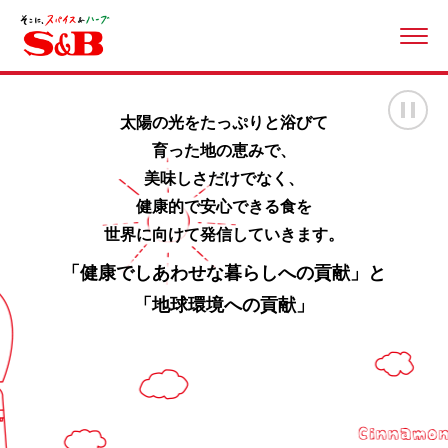
ME
画
太陽の光をたっぷりと浴びて
育った地の恵みで、
美味しさだけでなく、
健康的で安心できる食を
世界に向けて発信していきます。
「健康でしあわせな暮らしへの貢献」と
「地球環境への貢献」