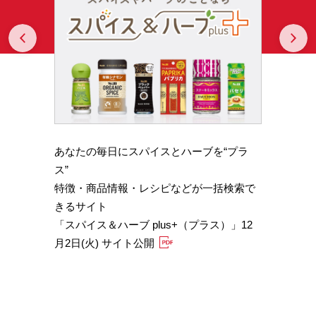
Prev
N
あなたの毎日にスパイスとハーブを“プラ
スパイ
b GA
ス”
やかな
特徴・商品情報・レシピなどが一括検索で
機能性
きるサイト
定）
「スパイス＆ハーブ plus+（プラス）」12
「サフ
月2日(火) サイト公開
むくみ
「ブラ
糖値サ