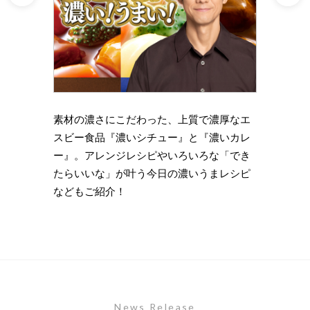
理の下
素材の濃さにこだわった、上質で濃厚なエ
時短・
い岩
スビー食品『濃いシチュー』と『濃いカレ
がもっ
ズニン
ー』。アレンジレシピやいろいろな「でき
のライ
たらいいな」が叶う今日の濃いうまレシピ
します
などもご紹介！
News Release