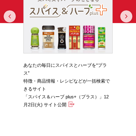
Prev
N
あなたの毎日にスパイスとハーブを“プラ
スパイ
b GA
ス”
やかな
特徴・商品情報・レシピなどが一括検索で
機能性
きるサイト
定）
「スパイス＆ハーブ plus+（プラス）」12
「サフ
月2日(火) サイト公開
むくみ
「ブラ
糖値サ