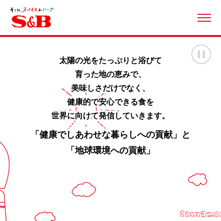
ME
画
太陽の光をたっぷりと浴びて
育った地の恵みで、
美味しさだけでなく、
健康的で安心できる食を
世界に向けて発信していきます。
「健康でしあわせな暮らしへの貢献」と
「地球環境への貢献」