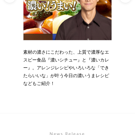
理の下
素材の濃さにこだわった、上質で濃厚なエ
時短・
い岩
スビー食品『濃いシチュー』と『濃いカレ
がもっ
ズニン
ー』。アレンジレシピやいろいろな「でき
のライ
たらいいな」が叶う今日の濃いうまレシピ
します
などもご紹介！
News Release