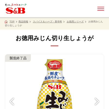
ME
TOP
商品情報
スパイス＆ハーブ・香辛料
お徳用シリーズ
お徳用みじん
切り生しょうが
お徳用みじん切り生しょうが
製造終了品