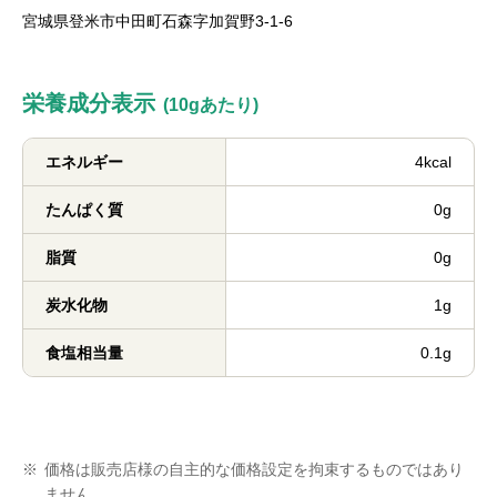
宮城県登米市中田町石森字加賀野3-1-6
栄養成分表示
(10gあたり)
エネルギー
4kcal
たんぱく質
0g
脂質
0g
炭水化物
1g
食塩相当量
0.1g
※
価格は販売店様の自主的な価格設定を拘束するものではあり
ません。