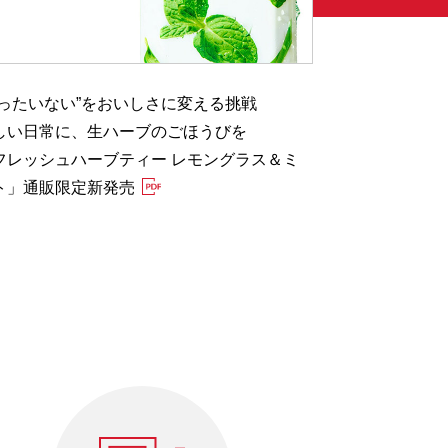
もったいない”をおいしさに変える挑戦
健康的な食生
しい日常に、生ハーブのごほうびを
特設サイト「
フレッシュハーブティー レモングラス＆ミ
塩」 7月28日
ト」通販限定新発売