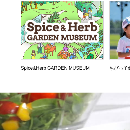
Spice&Herb GARDEN MUSEUM
ちびっ子