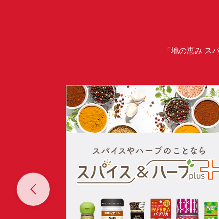
「地の恵み ス
Prev