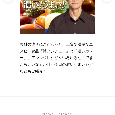
理の下
素材の濃さにこだわった、上質で濃厚なエ
時短・
い岩
スビー食品『濃いシチュー』と『濃いカレ
がもっ
ズニン
ー』。アレンジレシピやいろいろな「でき
のライ
たらいいな」が叶う今日の濃いうまレシピ
します
などもご紹介！
News Release