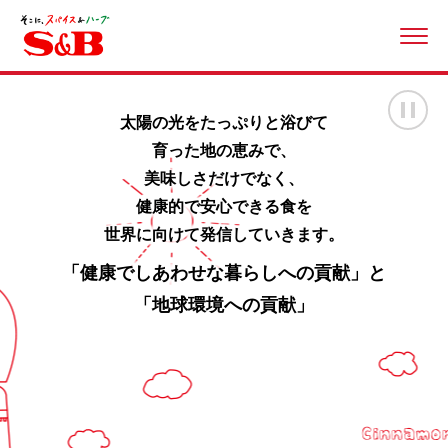
ME
画
太陽の光をたっぷりと浴びて
育った地の恵みで、
美味しさだけでなく、
健康的で安心できる食を
世界に向けて発信していきます。
「健康でしあわせな暮らしへの貢献」と
「地球環境への貢献」