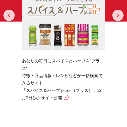
Prev
N
あなたの毎日にスパイスとハーブを“プラ
スパイ
b GA
ス”
やかな
特徴・商品情報・レシピなどが一括検索で
機能性
きるサイト
定）
「スパイス＆ハーブ plus+（プラス）」12
「サフ
月2日(火) サイト公開
むくみ
「ブラ
糖値サ