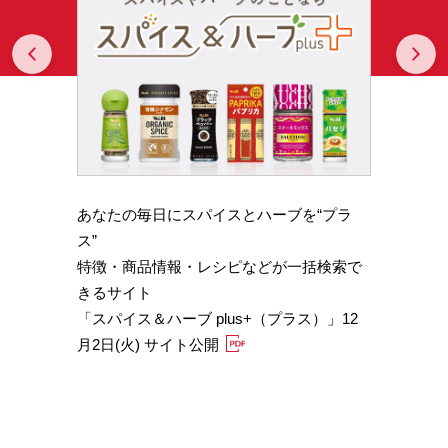
Prev
N
あなたの毎日にスパイスとハーブを“プラ
スパイ
b GA
ス”
やかな
特徴・商品情報・レシピなどが一括検索で
機能性
きるサイト
定）
「スパイス＆ハーブ plus+（プラス）」12
「サフ
月2日(火) サイト公開
むくみ
「ブラ
糖値サ