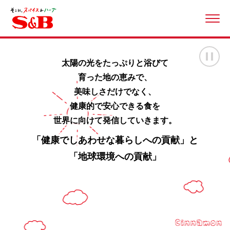
ME
画
太陽の光をたっぷりと浴びて
育った地の恵みで、
美味しさだけでなく、
健康的で安心できる食を
世界に向けて発信していきます。
「健康でしあわせな暮らしへの貢献」と
「地球環境への貢献」