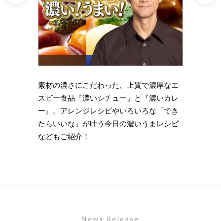
理の下
素材の濃さにこだわった、上質で濃厚なエ
時短・
い岩
スビー食品『濃いシチュー』と『濃いカレ
がもっ
ズニン
ー』。アレンジレシピやいろいろな「でき
のライ
たらいいな」が叶う今日の濃いうまレシピ
します
などもご紹介！
News Release