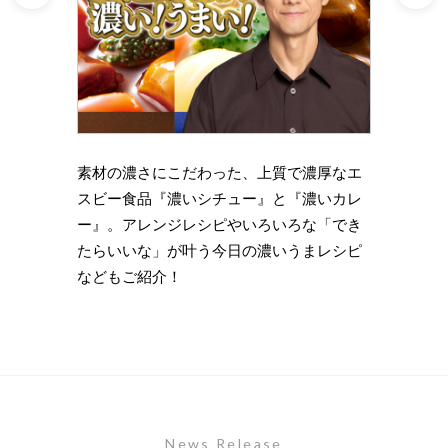
理の下
素材の濃さにこだわった、上質で濃厚なエ
時短・
い岩
スビー食品『濃いシチュー』と『濃いカレ
がもっ
ズニン
ー』。アレンジレシピやいろいろな「でき
のライ
たらいいな」が叶う今日の濃いうまレシピ
します
などもご紹介！
News Release