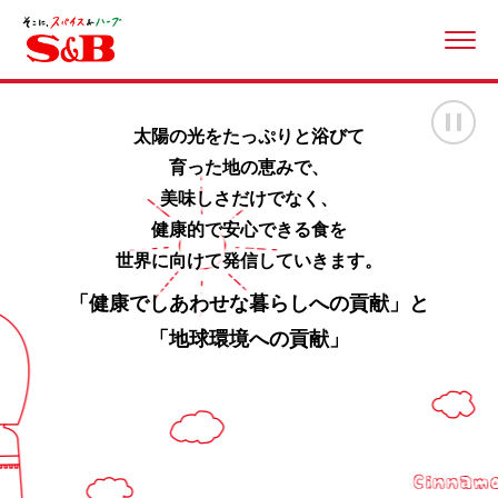
ME
画
太陽の光をたっぷりと浴びて
育った地の恵みで、
美味しさだけでなく、
健康的で安心できる食を
世界に向けて発信していきます。
「健康でしあわせな暮らしへの貢献」と
「地球環境への貢献」