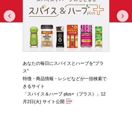
Prev
N
あなたの毎日にスパイスとハーブを“プラ
スパイ
b GA
ス”
やかな
特徴・商品情報・レシピなどが一括検索で
機能性
きるサイト
定）
「スパイス＆ハーブ plus+（プラス）」12
「サフ
月2日(火) サイト公開
むくみ
「ブラ
糖値サ