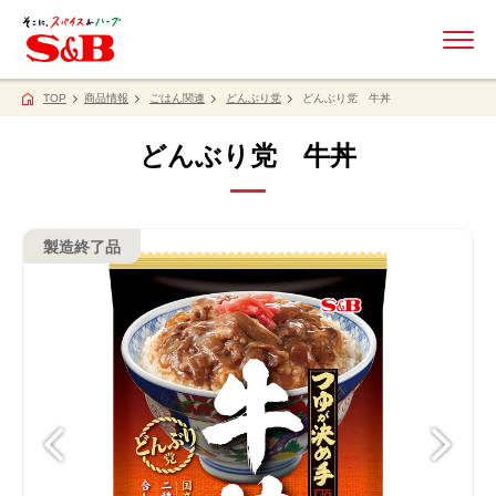
ME
TOP
商品情報
ごはん関連
どんぶり党
どんぶり党 牛丼
どんぶり党 牛丼
製造終了品