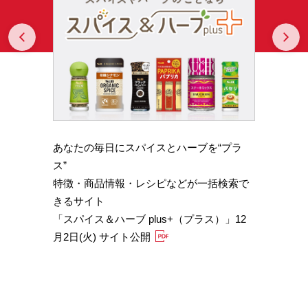
Prev
N
あなたの毎日にスパイスとハーブを“プラ
スパイ
b GA
ス”
やかな
特徴・商品情報・レシピなどが一括検索で
機能性
きるサイト
定）
「スパイス＆ハーブ plus+（プラス）」12
「サフ
月2日(火) サイト公開
むくみ
「ブラ
糖値サ