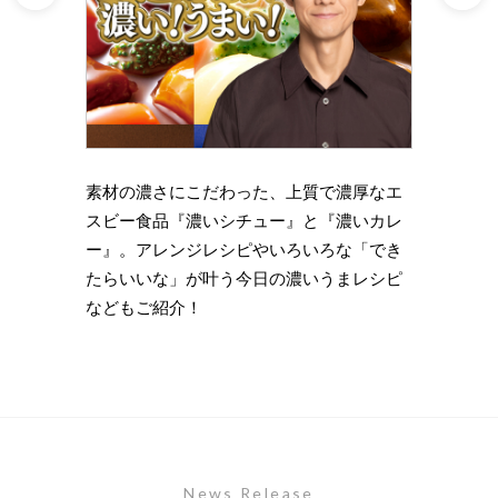
理の下
素材の濃さにこだわった、上質で濃厚なエ
時短・
い岩
スビー食品『濃いシチュー』と『濃いカレ
がもっ
ズニン
ー』。アレンジレシピやいろいろな「でき
のライ
たらいいな」が叶う今日の濃いうまレシピ
します
などもご紹介！
News Release