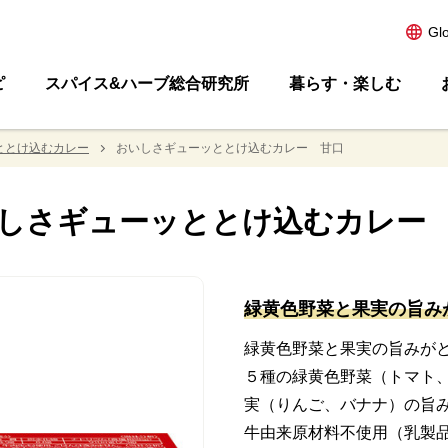
Gl
ピ
スパイス&ハーブ総合研究所
暮らす・楽しむ
ととけ込むカレー
おいしさギューッととけ込むカレー 甘口
しさギューッととけ込むカレー
製造終了品
緑黄色野菜と果実の旨み
緑黄色野菜と果実の旨みが
５種の緑黄色野菜（トマト
実（りんご、バナナ）の旨
牛由来原材料不使用（乳製