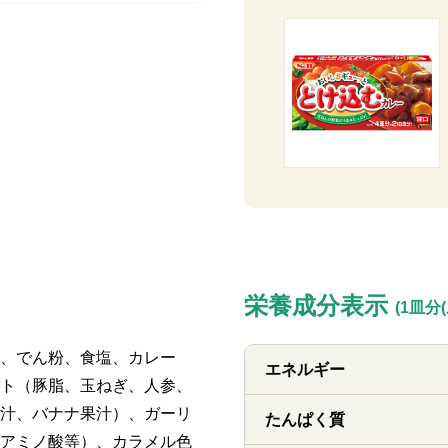
栄養成分表示
(1皿分
、でん粉、食塩、カレー
エネルギー
ト（豚脂、玉ねぎ、人参、
汁、バナナ果汁）、ガーリ
たんぱく質
アミノ酸等）、カラメル色