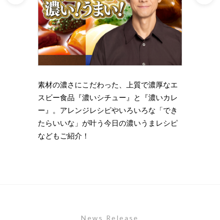
理の下
素材の濃さにこだわった、上質で濃厚なエ
時短・
い岩
スビー食品『濃いシチュー』と『濃いカレ
がもっ
ズニン
ー』。アレンジレシピやいろいろな「でき
のライ
たらいいな」が叶う今日の濃いうまレシピ
します
などもご紹介！
News Release