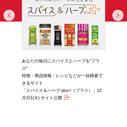
Prev
N
あなたの毎日にスパイスとハーブを“プラ
スパイ
b GA
ス”
やかな
特徴・商品情報・レシピなどが一括検索で
機能性
きるサイト
定）
「スパイス＆ハーブ plus+（プラス）」12
「サフ
月2日(火) サイト公開
むくみ
「ブラ
糖値サ