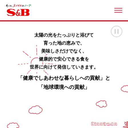
ME
画
太陽の光をたっぷりと浴びて
育った地の恵みで、
美味しさだけでなく、
健康的で安心できる食を
世界に向けて発信していきます。
「健康でしあわせな暮らしへの貢献」と
「地球環境への貢献」