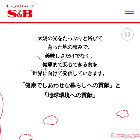
ME
画
太陽の光をたっぷりと浴びて
育った地の恵みで、
美味しさだけでなく、
健康的で安心できる食を
世界に向けて発信していきます。
「健康でしあわせな暮らしへの貢献」と
「地球環境への貢献」