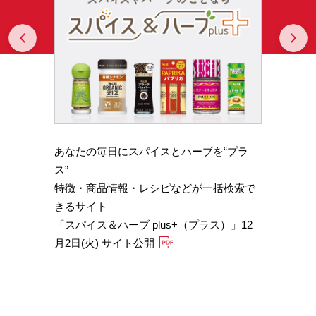
Prev
N
あなたの毎日にスパイスとハーブを“プラ
スパイ
b GA
ス”
やかな
特徴・商品情報・レシピなどが一括検索で
機能性
きるサイト
定）
「スパイス＆ハーブ plus+（プラス）」12
「サフ
月2日(火) サイト公開
むくみ
「ブラ
糖値サ