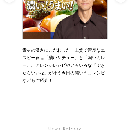
理の下
素材の濃さにこだわった、上質で濃厚なエ
時短・
い岩
スビー食品『濃いシチュー』と『濃いカレ
がもっ
ズニン
ー』。アレンジレシピやいろいろな「でき
のライ
たらいいな」が叶う今日の濃いうまレシピ
します
などもご紹介！
News Release