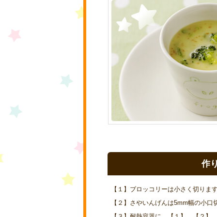
作
【１】ブロッコリーは小さく切りま
【２】さやいんげんは5mm幅の小口
【３】耐熱容器に、【１】、【２】