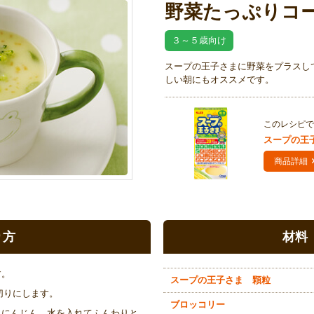
野菜たっぷりコ
３～５歳向け
スープの王子さまに野菜をプラスして
しい朝にもオススメです。
このレシピで
スープの王
商品詳細
り方
材料
す。
スープの王子さま 顆粒
切りにします。
ブロッコリー
、にんじん、水を入れてふんわりと