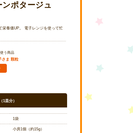
ーンポタージュ
栄養価UP。 電子レンジを使って忙
使う商品
子さま 顆粒
（1皿分）
1袋
小房1個（約15g）