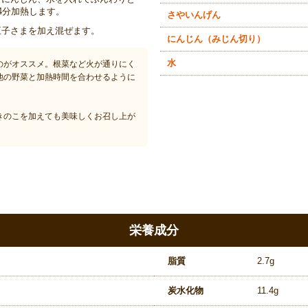
4分加熱します。
さやいんげん
王子さまを加え混ぜます。
にんじん（みじん切り）
水
のがオススメ。根菜など火が通りにく
他の野菜と加熱時間を合わせるように
きのこを加えても美味しくお召し上が
栄養成分
脂質
2.7g
炭水化物
11.4g