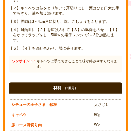
【２】キャベツは芯をとり除いて薄切りにし、葉はひと口大に手
でちぎり、油を加え混ぜます。
【３】豚肉は3～4cm角に切り、塩、こしょうをふります。
【４】耐熱皿に【２】を広げ入れて【３】の豚肉をのせ、【１】
をかけてラップをし、500Ｗの電子レンジで2～3分加熱しま
す。
【５】【４】を混ぜ合わせ、器に盛ります。
ワンポイント：
キャベツは手でちぎることで味が絡みやすくなりま
す。
材料
（2皿分）
シチューの王子さま 顆粒
大さじ1
キャベツ
50g
豚ロース薄切り肉
50g