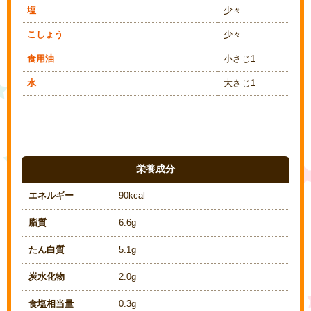
塩
少々
こしょう
少々
食用油
小さじ1
水
大さじ1
栄養成分
エネルギー
90kcal
脂質
6.6g
たん白質
5.1g
炭水化物
2.0g
食塩相当量
0.3g