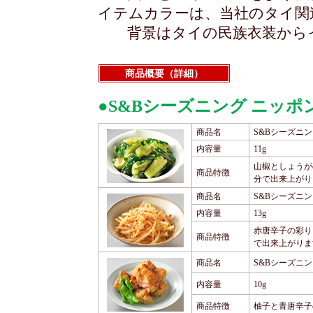
イテムカラーは、当社のタイ関
背景はタイの民族衣装からイ
商品概要（詳細）
●S&Bシーズニング ニッポ
商品名
S&Bシーズニ
内容量
11g
山椒としょうが
商品特徴
分で出来上がり
商品名
S&Bシーズニ
内容量
13g
赤唐辛子の彩り
商品特徴
で出来上がりま
商品名
S&Bシーズニ
内容量
10g
商品特徴
柚子と青唐辛子