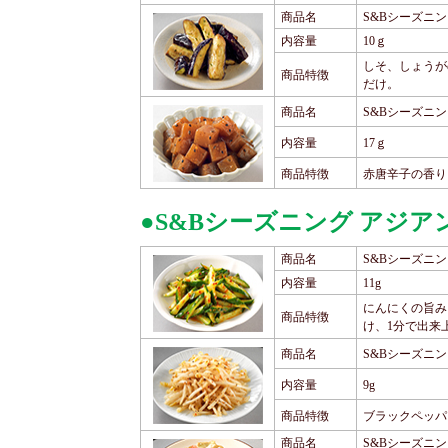
商品名
S&Bシーズニ
内容量
10ｇ
しそ、しょうが
商品特徴
だけ。
商品名
S&Bシーズニ
内容量
17ｇ
商品特徴
赤唐辛子の香り
●S&Bシーズニング アジ
商品名
S&Bシーズニ
内容量
11g
にんにくの旨み
商品特徴
け、1分で出来
商品名
S&Bシーズニ
内容量
9g
商品特徴
ブラックペッパ
商品名
S&Bシーズニ