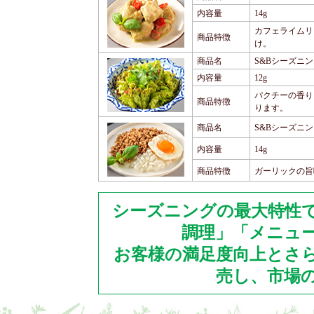
内容量
14g
カフェライムリ
商品特徴
け。
商品名
S&Bシーズニ
内容量
12g
パクチーの香り
商品特徴
ります。
商品名
S&Bシーズニ
内容量
14g
商品特徴
ガーリックの旨
シーズニングの最大特性
調理」「メニュ
お客様の満足度向上とさ
売し、市場