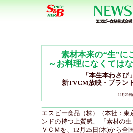
素材本来の“生”
～お料理になくては
「本生本わさび
新TVCM放映・ブラ
12月25
エスビー食品（株）（本社：東
ンドの持つ上質感、 「素材の
ＶＣＭを、12月25日(木)か