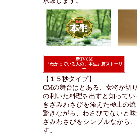
求致します。
新TVCM
「わかっている人の、本生」篇ストーリ
ー
【１５秒タイプ】
CMの舞台はとある、女将が切
の利いた料理を出すと知ってい
きざみわさびを添えた極上の焼
驚きながら、わさびでないと味
ざみわさびをシンプルながら、
す。