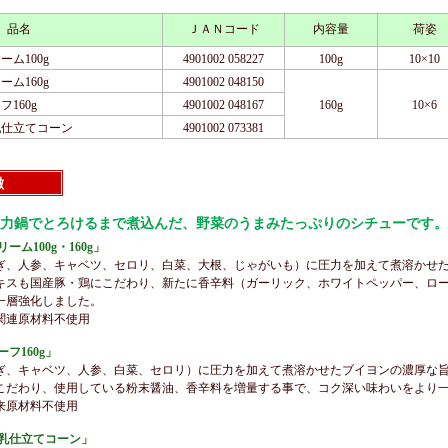
品名
ＪＡＮコード
内容量
荷姿
ム100g
4901002 058227
100g
10×10
ム160g
4901002 048150
160g
4901002 048167
160g
10×6
乳仕立てコーン
4901002 073381
徴
力鍋でとろけるまで煮込んだ、野菜のうまみたっぷりのシチューです。
ム100g・160g」
ぎ、人参、キャベツ、セロリ、白菜、大根、じゃがいも）に圧力を加えて煮溶かせ
キスも国産豚・鶏にこだわり、新たに香辛料（ガーリック、ホワイトペッパー、ロ
一層強化しました。
関連原材料不使用
フ160g」
ぎ、キャベツ、人参、白菜、セロリ）に圧力を加えて煮溶かせたブイヨンの濃厚な
こだわり、使用している粉末醤油、香辛料を増量する事で、コク深い味わいをより
来原材料不使用
豆乳仕立てコーン」