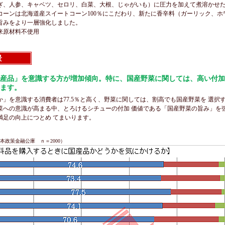
ぎ、人参、キャベツ、セロリ、白菜、大根、じゃがいも）に圧力を加えて煮溶かせ
コーンは北海道産スイートコーン100％にこだわり、新たに香辛料（ガーリック、ホ
旨みをより一層強化しました。
来原材料不使用
景
産品」を意識する方が増加傾向。特に、国産野菜に関しては、高い付加
ます。
」を意識する消費者は77.5％と高く、野菜に関しては、割高でも国産野菜を 選択す
菜への意識が高まる中、とろけるシチューの付加 価値である「国産野菜の旨み」を
客様満足の向上につとめ てまいります。
本政策金融公庫 ｎ＝2000）