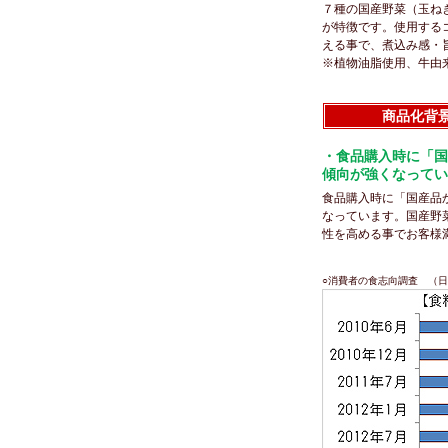
７種の国産野菜（玉ね
が特徴です。使用する
える事で、煮込み感・
※植物油脂使用、牛由
商品化背
・食品購入時に「国
傾向が強くなってい
食品購入時に「国産品か
なっています。国産野
性を高める事でお
○消費者の食志向調査 （日