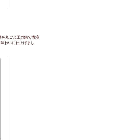
菜を丸ごと圧力鍋で煮溶
る味わいに仕上げまし