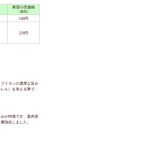
希望小売価格
（税別）
140円
220円
たブイヨンの濃厚な旨み
ーレル）を加える事で、
旨みが特徴です。畜肉系
一層強化しました。