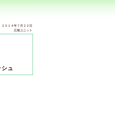
２０１４年７月２２日
広報ユニット
～
ッシュ