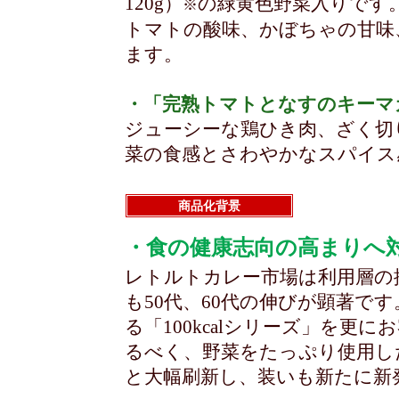
120g）
の緑黄色野菜入りです
※
トマトの酸味、かぼちゃの甘味
ます。
・「完熟トマトとなすのキーマ
ジューシーな鶏ひき肉、ざく切
菜の食感とさわやかなスパイス
商品化背景
・食の健康志向の高まりへ
レトルトカレー市場は利用層の
も50代、60代の伸びが顕著で
る「100kcalシリーズ」を
るべく、野菜をたっぷり使用し
と大幅刷新し、装いも新たに新