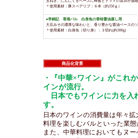
玉ねぎ、にんにくをベースに蜂蜜とトマトの旨みが濃
＊使用素材：豚スペアリブ：６本（約350ｇ）
●李錦記 香港バル 白身魚の香味醤油蒸し用
大豆みその濃厚な味わいと、香り豊かな醤油ベースの
＊使用素材：白身魚（切り身）：３切れ(約300g)
商品化背景
・『中華×ワイン』がこれか
インが流行。
日本でもワインに力を入れ
す。
日本のワインの消費量は年々拡
料理を楽しむバルといった業態
また、中華料理においてもヌー