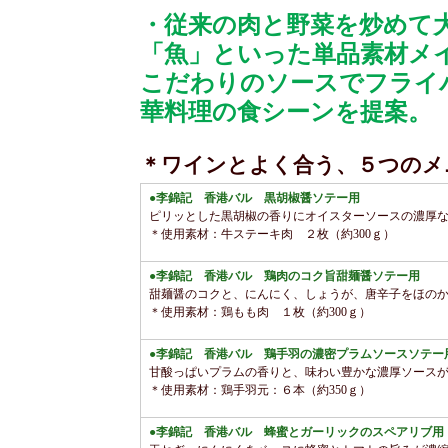
・従来の肉と野菜を炒めて
「魚」といった単品素材メ
こだわりのソースでフライ
華料理の食シーンを提案。
＊ワインとよく合う、５つのメ
●李錦記 香港バル 黒胡椒醤ソテー用
ピリッとした黒胡椒の香りにオイスターソースの濃厚
＊使用素材：牛ステーキ肉 ２枚（約300ｇ）
●李錦記 香港バル 鶏肉のコク旨甜麺醤ソテー用
甜麺醤のコクと、にんにく、しょうが、唐辛子をほの
＊使用素材：鶏もも肉 １枚（約300ｇ）
●李錦記 香港バル 鶏手羽の濃密プラムソースソテー
甘酸っぱいプラムの香りと、味わい豊かな濃厚ソース
＊使用素材：鶏手羽元：６本（約350ｇ）
●李錦記 香港バル 蜂蜜とガーリックのスペアリブ用