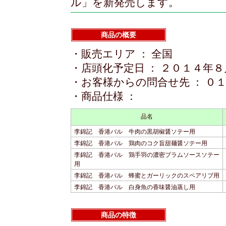
ル」を新発売します。
商品の概要
・販売エリア ： 全国
・店頭化予定日 ： ２０１４年
・お客様からの問合せ先 ： ０
・商品仕様 ：
品名
李錦記 香港バル 牛肉の黒胡椒醤ソテー用
李錦記 香港バル 鶏肉のコク旨甜麺醤ソテー用
李錦記 香港バル 鶏手羽の濃密プラムソースソテー
用
李錦記 香港バル 蜂蜜とガーリックのスペアリブ用
李錦記 香港バル 白身魚の香味醤油蒸し用
商品の特徴