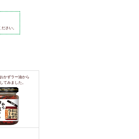
ください。
おかずラー油から
してみました。