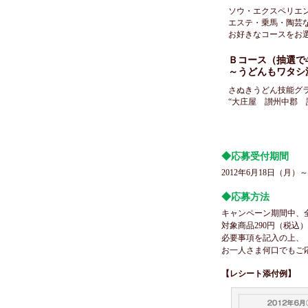
ソウ・エクスペリエ
エステ・乗馬・陶芸
お好きなコースをお
Ｂコース（抽選で4
～うどんもワタシ
さぬきうどん技能グ
“大庄屋 讃州中郡 
◆応募受付期間
2012年6月18日（月）
◆応募方法
キャンペーン期間中、
対象商品290円（税
必要事項を記入の上、
お一人さま何口でもご
【レシート添付例】