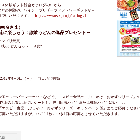
ンス体験ギフト総合カタログの中から、
などの体験や、ワイン・プリザーブドフラワーギフトから
選びいただけます。
http://www.sowxp.co.jp/catalogs/1
00名さま）
流に楽しもう！讃岐うどんの逸品プレゼント～
ランプリ受賞
讃岐うどんセット ８食“
～2012年8月6日（月） 当日消印有効
全国のスーパーマーケットなどで、エスビー食品の「ぶっかけ！おかずシリーズ」
込）以上のお買い上げレシートを、専用応募ハガキまたは郵便ハガキに貼付し、
「エスビー食品 ぶっかけ！おかずシリーズ キャンペーン係」までご応募くださ
応募いただけますが、ハガキ1枚につき1口の応募とさせていただきます。