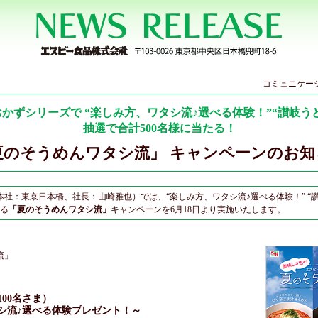
コミュニケー
かずシリーズで “楽しみ方、ワタシ流♪選べる体験！”“讃岐う
抽選で合計500名様に当たる！
夏のそうめんワタシ流」 キャンペーンのお知
社：東京日本橋、社長：山崎雅也）では、“楽しみ方、ワタシ流♪選べる体験！” “
たる
「夏のそうめんワタシ流」
キャンペーンを6月18日より実施いたします。
流」
00名さま）
シ流♪選べる体験プレゼント！～