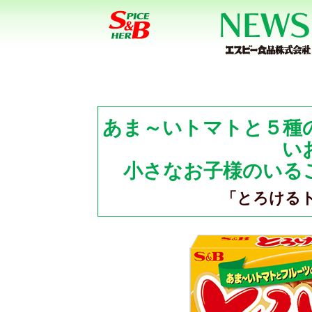
あま～いトマトと５種
い
小さなお子様のいる
「とろけるト