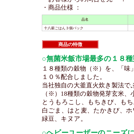
・商品仕様 ：
品名
十八穀ごはん３個パック
商品の特徴
○無菌米飯市場最多の１８種
１８種類の穀物（※）を、「味
１０％配合しました。
当社独自の大釜直火炊き製法で
（※）18種類の穀物発芽玄米
とうもろこし、もちきび、もち
白ごま、はと麦、たかきび、ホ
緑豆、キヌア。
○ヘビーユーザーのニーズ